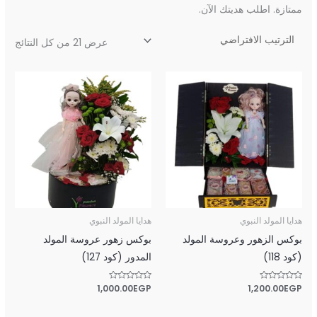
ممتازة. اطلب هديتك الآن.
عرض ⁦21⁩ من كل النتائج
هدايا المولد النبوي
هدايا المولد النبوي
بوكس الزهور وعروسة المولد
بوكس زهور عروسة المولد
(كود 118)
المدور (كود 127)
تم
EGP
1,200.00
تم
EGP
1,000.00
التقييم
التقييم
0
0
من
من