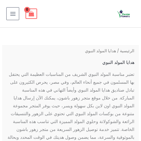
خطي
3
7
11
21
10
10
38
20
92
59
47
54
MAIN
لى
منتج
منتج
منتج
منتج
منتج
منتج
منتج
منتج
منتجات
منتجات
منتجات
منتجات
MENU
لمحتوى
الرئيسية
/ هدايا المولد النبوي
هدايا المولد النبوي
تعتبر مناسبة المولد النبوي الشريف من المناسبات العظيمة التي يحتفل
بها المسلمون في جميع أنحاء العالم، وفي مصر، يحرص الكثيرون على
تبادل صناديق هدايا المولد النبوي وأيضاً التهاني في هذه المناسبة
المباركة. من خلال موقع متجر زهور باشون، يمكنك الآن إرسال هدايا
المولد النبوي اون لاين بكل سهولة ويسر، حيث يوفر المتجر مجموعة
متنوعة من بوكسات المولد النبوي التي تحتوي على الزهور والتنسيقات
الرائعة والشوكولاتة وحلوي المولد المميزة التي تناسب هذه المناسبة
الخاصة. تتميز خدمة توصيل الزهور السريعة من متجر زهور باشون
بالموثوقية والسرعة، مما يضمن وصول هديتك في الوقت المحدد وبحالة