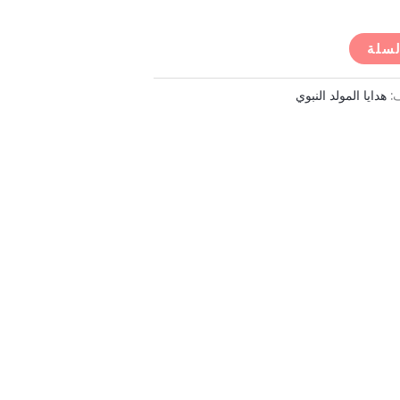
لسلة
ف:
هدايا المولد النبوي