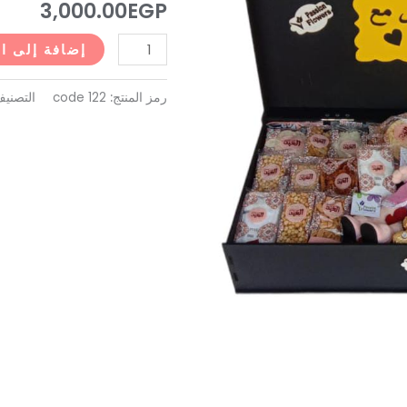
3,000.00
EGP
122)
إضافة إلى ا
رمز المنتج:
code 122
التصني