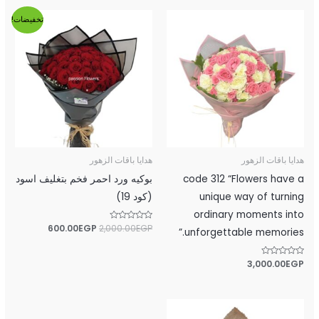
السعر
السعر
تخفيضات!
الأصلي
الحالي
هو:
هو:
600.00EGP.
2,000.00EGP.
هدايا باقات الزهور
هدايا باقات الزهور
code 312 “Flowers have a
بوكيه ورد احمر فخم بتغليف اسود
unique way of turning
(كود 19)
ordinary moments into
تم
EGP
2,000.00
EGP
600.00
unforgettable memories.”
التقييم
0
من
5
تم
EGP
3,000.00
التقييم
0
من
5