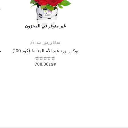
غير متوفر في المخزون
هدايا وزهور عيد الأم
بوكس ورد عيد الأم المنقط (كود 100)
ص
700.00
EGP
تم
التقييم
0
من
5