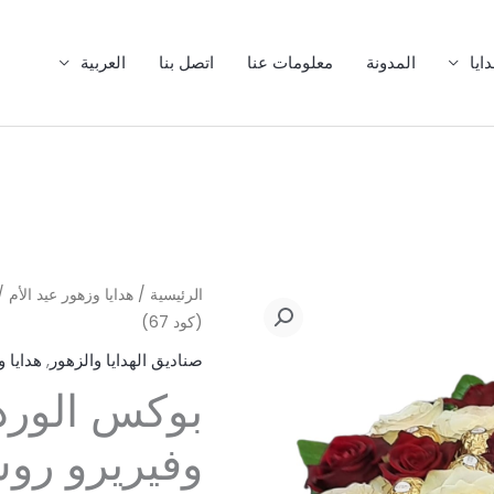
20
54
38
92
10
59
3
21
10
11
7
47
منتج
منتج
منتج
منتج
منتج
منتجات
منتج
منتج
منتجات
منتجات
منتجات
منتج
ايا
المدونة
معلومات عنا
اتصل بنا
العربية
كمية
الرئيسية
/
هدايا وزهور عيد الأم
/ 
(كود 67)
بوكس
الورد
صناديق الهدايا والزهور
,
هدايا 
الأبيض
بوكس الورد 
والأحمر
وفيريرو
وفيريرو روشي
روشيه