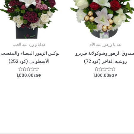
هدايا وزهور عيد الأم
هدايا و ورد عيد الحب
ندوق الزهور وشوكولاتة فيريرو
بوكس الزهور البيضاء والبنفسجي
روشيه الفاخر (كود 72)
الأسطواني (كود 252)
1,000.00
EGP
1,100.00
EGP
تم
تم
التقييم
التقييم
0
0
من
من
5
5