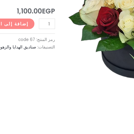
(كود
1,100.00
EGP
67)
إضافة إلى ا
رمز المنتج:
code 67
التصنيفات:
صناديق الهدايا والزهو