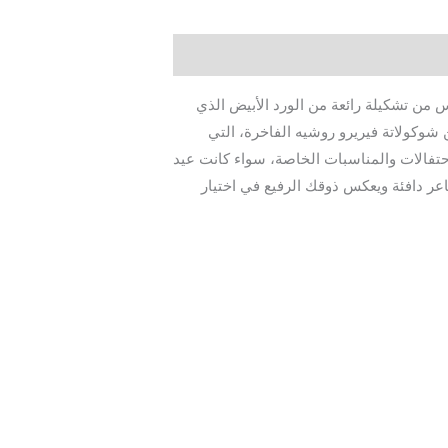
س من تشكيلة رائعة من الورد الأبيض الذي
 والورد الأحمر الذي يعبر عن الحب والشغف. بالإضافة إلى ذلك، يحتوي البوكس على 10 قطع من شوكولاتة فيريرو روشيه الفاخرة، التي
لاحتفالات والمناسبات الخاصة، سواء كانت عيد
اعر دافئة ويعكس ذوقك الرفيع في اختيار