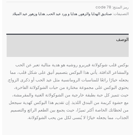
رمز المنتج:
code 78
التصنيفات:
صناديق الهدايا والزهور
,
هدايا و ورد عيد الحب
,
هدايا وزهور عيد الميلاد
الوصف
مراجعات (0)
بوكس قلب شوكولاتة فيريرو روشيه هو هدية مثالية تعبر عن الحب
والمشاعر الدافئة. يأتي هذا البوكس بتصميم أنيق على شكل قلب، مما
يجعله خيارًا رائعًا للمناسبات الرومانسية مثل عيد الحب أو ذكرى الزواج.
يحتوي البوكس على مجموعة مختارة من حبات الشوكولاتة الفاخرة،
حيث تتميز كل حبة بطبقة خارجية من الشوكولاتة الغنية والمقرمشة،
مع حشوة كريمة من البندق اللذيذ. إن تقديم هذا البوكس كهدية سيجعل
من لحظاتك الخاصة أكثر تميزًا، حيث يجمع بين الطعم الرائع والتصميم
الجذاب، مما يجعله خيارًا لا يُنسى لكل من يحب الشوكولاتة.