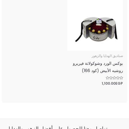
صناديق الهدايا والزهور
بوكس الورد وشوكولاتة فيريرو
روشيه الأبيض (كود 166)
تم
EGP
1,100.00
التقييم
0
من
5
تواصل معنا للحصول على أفضل الزهور والهدايا