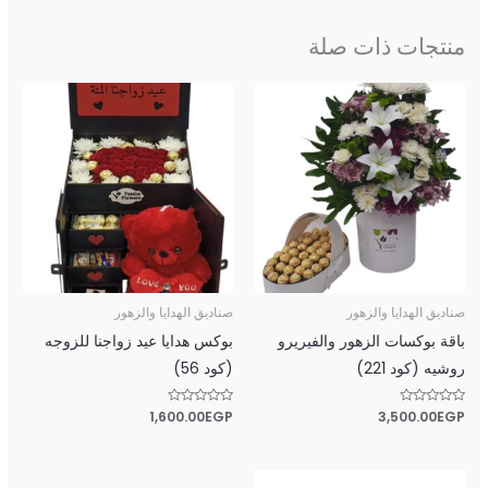
منتجات ذات صلة
صناديق الهدايا والزهور
صناديق الهدايا والزهور
باقة بوكسات الزهور والفيريرو
بوكس هدايا عيد زواجنا للزوجه
روشيه (كود 221)
(كود 56)
تم
EGP
3,500.00
تم
EGP
1,600.00
التقييم
التقييم
0
0
من
من
5
5