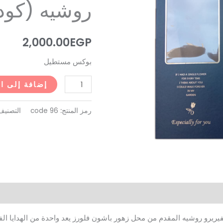
روشيه (كود 96
الفيريرو
روشيه
(كود
2,000.00
EGP
96)
بوكس مستطيل
إضافة إلى ا
رمز المنتج:
code 96
التصنيف
يريرو روشيه المقدم من محل زهور باشون فلورز يعد واحدة من الهدايا الفا