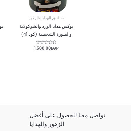
صناديق الهدايا والزهور
بوكس هدايا الورد والشوكولاتة
بو
والصورة الشخصية (كود 41)
1,500.00
EGP
تم
التقييم
0
من
5
تواصل معنا للحصول على أفضل
الزهور والهدايا