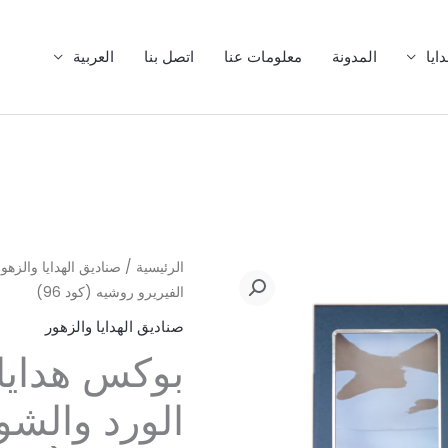
20
54
38
92
10
59
3
21
10
11
7
47
منتج
منتج
منتج
منتج
منتج
منتجات
منتج
منتج
منتجات
منتجات
منتجات
منتج
ايا
المدونة
معلومات عنا
اتصل بنا
العربية
كمية
الرئيسية
/
صناديق الهدايا والزهو
الفيريرو روشيه (كود 96)
بوكس
هدايا
صناديق الهدايا والزهور
مستطيل
بوكس هدايا
مع
الورد
الورد والشوك
والشوكولاتة