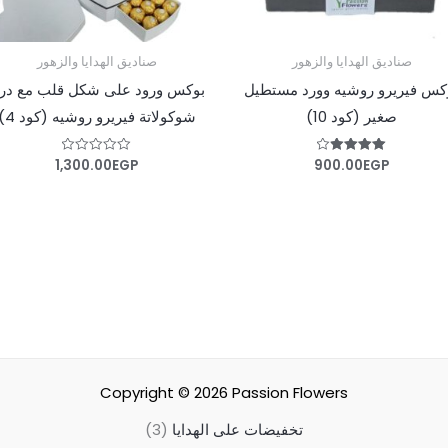
صناديق الهدايا والزهور
صناديق الهدايا والزهور
كس فيريرو روشيه وورد مستطيل
بوكس ورود على شكل قلب مع در
صغير (كود 10)
شوكولاتة فيريرو روشيه (كود 4)
1,300.00
EGP
900.00
EGP
تم التقييم
تم
4.00
التقييم
من 5
0
من
5
Copyright © 2026
Passion Flowers
تخفيضات على الهدايا
3