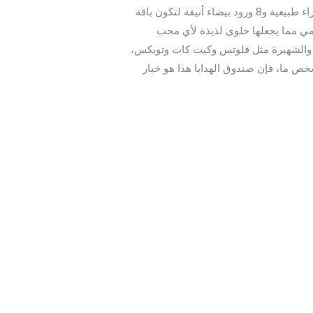
شوكولاتة فيريرو روشيه فهي الطريقة المثالية للتعبير عن مشاعرك، حيث يحتوي البوكس على باقة رائعة من 8 ورود حمراء طبيعية و8 ورود بيضاء أنيقة لتكون باقة
يمي مما يجعلها حلوى لذيذة لأي محب
ع والشهيرة مثل فلوتس وكيت كات وتويكس،
ص ما، فإن صندوق الهدايا هذا هو خيار