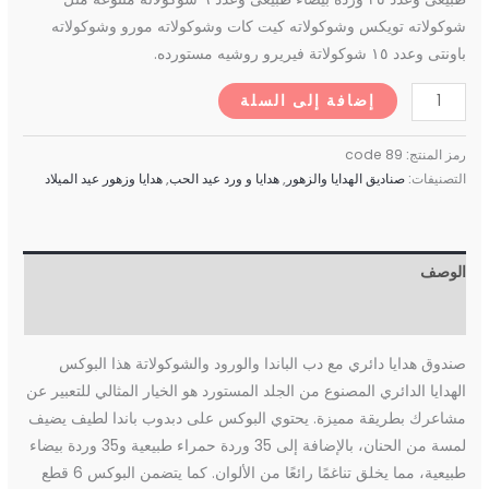
شوكولاته تويكس وشوكولاته كيت كات وشوكولاته مورو وشوكولاته
باونتى وعدد ١٥ شوكولاتة فيريرو روشيه مستورده.
إضافة إلى السلة
رمز المنتج:
code 89
التصنيفات:
صناديق الهدايا والزهور
,
هدايا و ورد عيد الحب
,
هدايا وزهور عيد الميلاد
الوصف
مراجعات (0)
صندوق هدايا دائري مع دب الباندا والورود والشوكولاتة هذا البوكس
الهدايا الدائري المصنوع من الجلد المستورد هو الخيار المثالي للتعبير عن
مشاعرك بطريقة مميزة. يحتوي البوكس على دبدوب باندا لطيف يضيف
لمسة من الحنان، بالإضافة إلى 35 وردة حمراء طبيعية و35 وردة بيضاء
طبيعية، مما يخلق تناغمًا رائعًا من الألوان. كما يتضمن البوكس 6 قطع