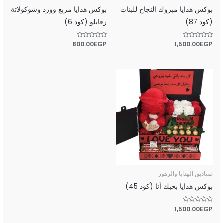
بوكس هدايا مبروك النجاح للبنات
بوكس هدايا مربع وورد وشوكولاتة
(كود 87)
رفايلو (كود 6)
تم
EGP
1,500.00
تم
EGP
800.00
التقييم
التقييم
0
0
من
من
5
5
صناديق الهدايا والزهور
بوكس هدايا بحبك أنا (كود 45)
تم
EGP
1,500.00
التقييم
0